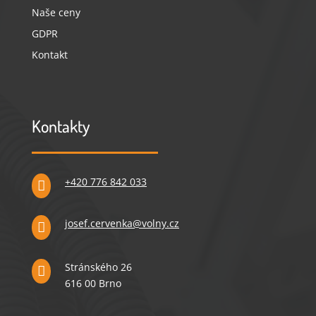
Naše ceny
GDPR
Kontakt
Kontakty
+420 776 842 033

josef.cervenka@volny.cz

Stránského 26

616 00 Brno